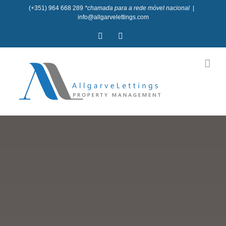
Skip
(+351) 964 668 289
*chamada para a rede móvel nacional
|
info@allgarvelettings.com
to
Facebook
Instagram
content