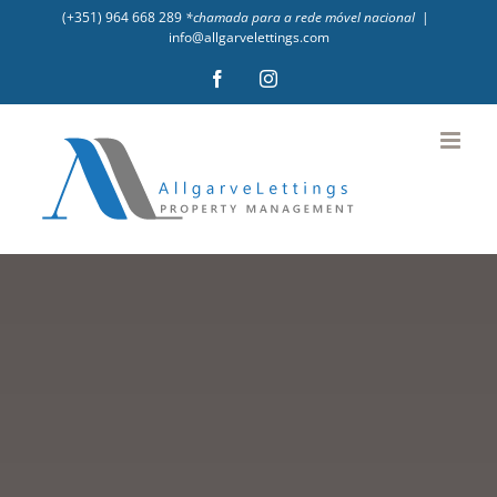
Skip
(+351) 964 668 289
*chamada para a rede móvel nacional
|
info@allgarvelettings.com
to
Facebook
Instagram
content