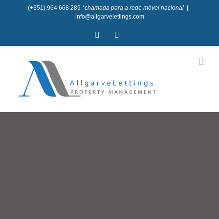
Skip
(+351) 964 668 289
*chamada para a rede móvel nacional
|
info@allgarvelettings.com
to
Facebook
Instagram
content