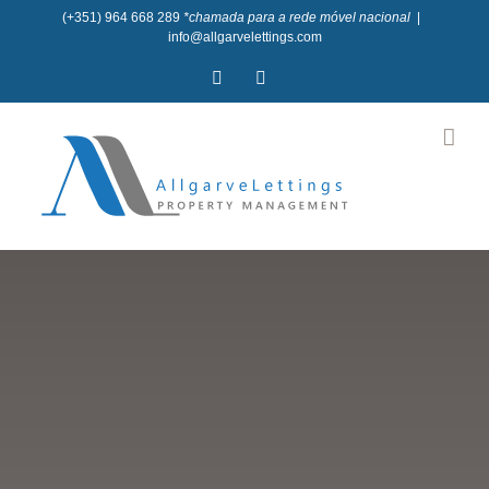
Skip
(+351) 964 668 289
*chamada para a rede móvel nacional
|
info@allgarvelettings.com
to
Facebook
Instagram
content