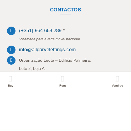
CONTACTOS
(+351) 964 668 289
*
*chamada para a rede móvel nacional
info@allgarvelettings.com
Urbanização Leote – Edifício Palmeira,
Lote 2, Loja A,
8200-047, Albufeira
Buy
Rent
Vendido
MENU
Termos e Condições
Política de Privacidade